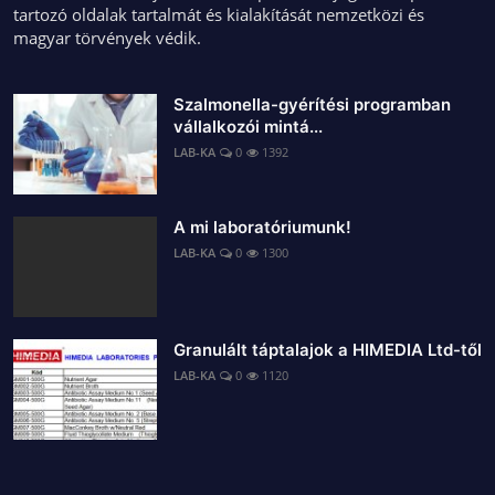
tartozó oldalak tartalmát és kialakítását nemzetközi és
magyar törvények védik.
Szalmonella-gyérítési programban
vállalkozói mintá...
LAB-KA
0
1392
A mi laboratóriumunk!
LAB-KA
0
1300
Granulált táptalajok a HIMEDIA Ltd-től
LAB-KA
0
1120