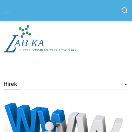
Bejelentkezés
Regisztráció
Kezdőlap
Kapcsolat
Hírek
Elérhetőségek
Hírek
Rólunk
Szolgáltatás