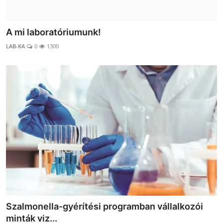
A mi laboratóriumunk!
LAB-KA
0
1300
Szalmonella-gyérítési programban vállalkozói
minták viz...