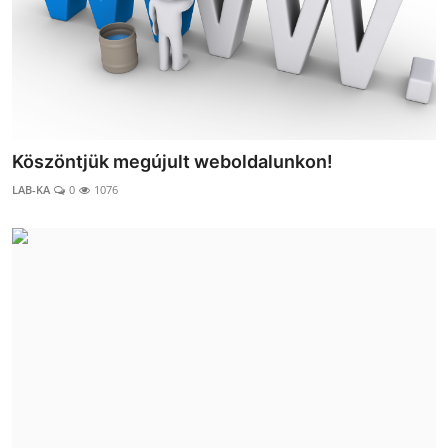
Termékek
Kész Táptalajok
Letölthető dokumentumok
Köszöntjük megújult weboldalunkon!
Hungarian
LAB-KA
0
1076