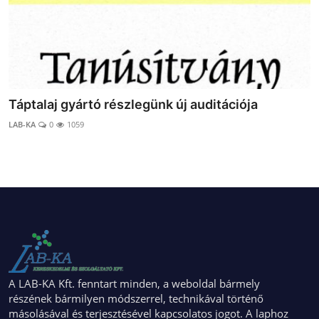
Táptalaj gyártó részlegünk új auditációja
LAB-KA
0
1059
A LAB-KA Kft. fenntart minden, a weboldal bármely
részének bármilyen módszerrel, technikával történő
másolásával és terjesztésével kapcsolatos jogot. A laphoz